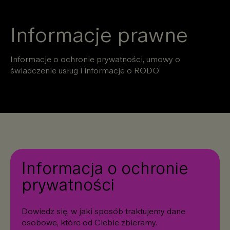
Przejdź
do
Informacje prawne
treści
Informacje o ochronie prywatności, umowy o
świadczenie usług i informacje o RODO
Informacja o ochronie
prywatności
Dowiedz się, w jaki sposób traktujemy dane
osobowe, które od Ciebie zbieramy.